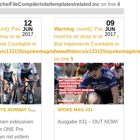
e/FileCompiler/site/templates/related.inc
on line
4
12
09
ount(): Parameter
Warning
: count(): Parameter
JUN
JUN
2017
2017
rray or an object
must be an array or an object
nts Countable in
that implements Countable in
/video_item.inc
/v133155/spokemag/site/templates/video_item.inc
/www/htdocs/v133155/spokemag/site
on line
5
HAUTE ROUTE NORWAY GEWINNSPIEL
SPOKE MAG #31
nen exklusiven
Ausgabe #31 – OUT NOW!
 im ONE Pro
am mit vollem