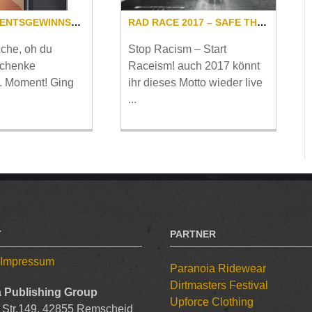
SPOKE ADVENTSGEWINNSPIEL TEIL 2
RAD RACE 2017 – SAFE THE DATES!
iche, oh du
Stop Racism – Start
schenke
Raceism! auch 2017 könnt
.. Moment! Ging
ihr dieses Motto wieder live
...
T
PARTNER
/ Impressum
Paranoia Ridewear
Dirtmasters Festival
 Publishing Group
Upforce Clothing
 Str.149, 42855 Remscheid