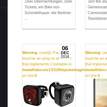
Zwei Übernachtungen, zwei
Join the al
Tickets, ein Bike von
Gemeinsam
Schindelhauer: die Berliner
Cannondale
...
Teamfahrer, 
06
Warning
: count(): Parameter
Warning
: c
DEC
2016
must be an array or an object
must be an a
that implements Countable in
that impleme
/www/htdocs/v133155/spokemag/site/templates
/www/htdocs
on line
5
on line
5