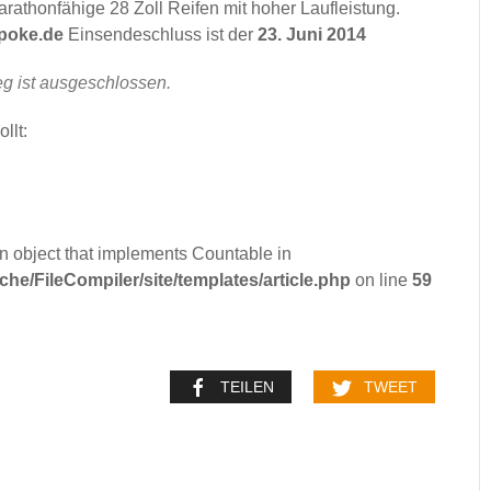
arathonfähige 28 Zoll Reifen mit hoher Laufleistung.
poke.de
Einsendeschluss ist der
23. Juni 2014
eg ist ausgeschlossen.
llt:
an object that implements Countable in
e/FileCompiler/site/templates/article.php
on line
59
TEILEN
TWEET