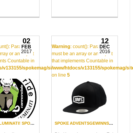
02
12
ount(): Parameter
Warning
: count(): Parameter
FEB
DEC
2017
2016
rray or an object
must be an array or an object
nts Countable in
that implements Countable in
/video_item.inc
/v133155/spokemag/site/templates/video_item.inc
/www/htdocs/v133155/spokemag/site
on line
5
JOIN THE ALUMINATI! SPOKE SUCHT DAS ETWAS ANDERE TEAM...
SPOKE ADVENTSGEWINNSPIEL: DER DRITTE ADVENT