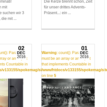
uminati!
Die Kerze brennt schon, Zeit
 mit
für unser drittes Advents-
 suchen wir 3
Präsent...: ein ...
die mit ...
02
01
ount(): Parameter
Warning
: count(): Parameter
DEC
DEC
2016
2016
rray or an object
must be an array or an object
nts Countable in
that implements Countable in
/video_item.inc
/v133155/spokemag/site/templates/video_item.inc
/www/htdocs/v133155/spokemag/site
on line
5