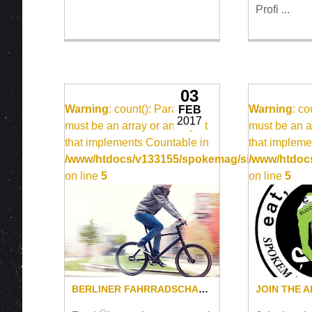
Profi ...
03
Warning
: count(): Parameter
Warning
: c
FEB
2017
must be an array or an object
must be an a
that implements Countable in
that impleme
/www/htdocs/v133155/spokemag/site/templates
/www/htdocs
on line
5
on line
5
BERLINER FAHRRADSCHAU: GEWINNE EIN PERFEKTES HAUPTSTADT-WOCHENENDE INKL. NEUEM BIKE!