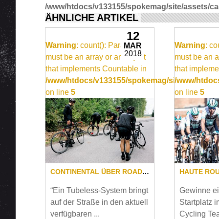
/www/htdocs/v133155/spokemag/site/assets/cach
ÄHNLICHE ARTIKEL
12
Warning
: count(): Parameter
Warning
: c
MAR
2018
must be an array or an object
must be an a
that implements Countable in
that impleme
/www/htdocs/v133155/spokemag/site/templates
/www/htdocs
on line
5
on line
5
​​​​​​​CONTINENTAL ÜBER ROAD TUBELESS
“Ein Tubeless-System bringt
Gewinne ei
auf der Straße in den aktuell
Startplatz
verfügbaren ...
Cycling Te