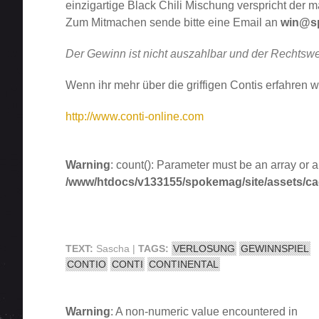
einzigartige Black Chili Mischung verspricht der m
Zum Mitmachen sende bitte eine Email an
win@s
Der Gewinn ist nicht auszahlbar und der Rechtsw
Wenn ihr mehr über die griffigen Contis erfahren wo
http://www.conti-online.com
Warning
: count(): Parameter must be an array or 
/www/htdocs/v133155/spokemag/site/assets/cach
TEXT:
Sascha |
TAGS:
VERLOSUNG
GEWINNSPIEL
CONTIO
CONTI
CONTINENTAL
Warning
: A non-numeric value encountered in