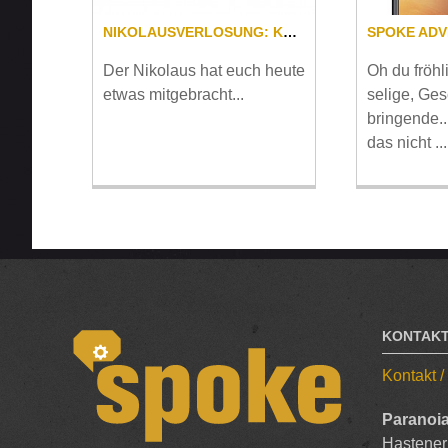
NIKOLAUSVERLOSUNG: KNOG BLINDER MOB STVZO FAHRRADLAMPEN SET
Der Nikolaus hat euch heute
Oh du fröhl
etwas mitgebracht...
selige, Ge
bringende.
das nicht ...
KONTAK
Kontakt 
Paranoia
Hastener