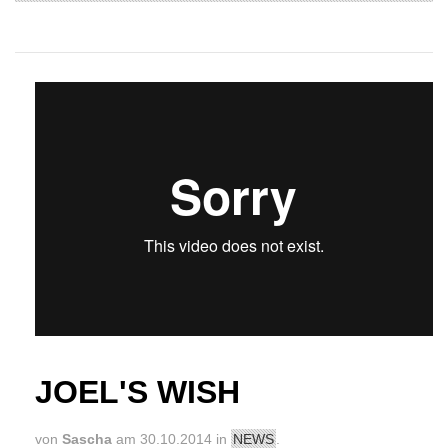
Joel's Wish USA
from
Joel's Wish
on
Vimeo
.
JOEL'S WISH
von
Sascha
am 30.10.2014 in
NEWS
.