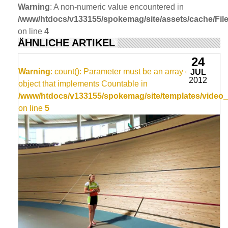
Warning
: A non-numeric value encountered in
/www/htdocs/v133155/spokemag/site/assets/cache/FileC
on line
4
ÄHNLICHE ARTIKEL
24
Warning
: count(): Parameter must be an array or an
JUL
2012
object that implements Countable in
/www/htdocs/v133155/spokemag/site/templates/video_
on line
5