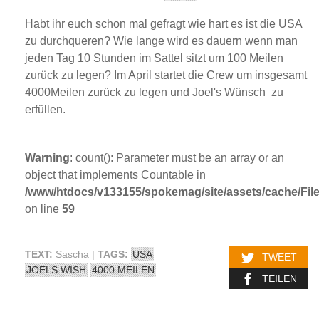
Habt ihr euch schon mal gefragt wie hart es ist die USA
zu durchqueren? Wie lange wird es dauern wenn man
jeden Tag 10 Stunden im Sattel sitzt um 100 Meilen
zurück zu legen? Im April startet die Crew um insgesamt
4000Meilen zurück zu legen und Joel's Wünsch zu
erfüllen.
Warning
: count(): Parameter must be an array or an
object that implements Countable in
/www/htdocs/v133155/spokemag/site/assets/cache/FileC
on line
59
TEXT:
Sascha |
TAGS:
USA
TWEET
JOELS WISH
4000 MEILEN
TEILEN