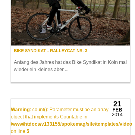
BIKE SYNDIKAT - RALLEYCAT NR. 3
Anfang des Jahres hat das Bike Syndikat in Köln mal
wieder ein kleines aber ...
21
Warning
: count(): Parameter must be an array or an
FEB
2014
object that implements Countable in
/www/htdocs/v133155/spokemag/site/templates/video_
on line
5