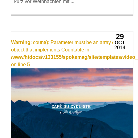
kurz vor Weihnachten mit ...
29
Warning
: count(): Parameter must be an array or an
OCT
2014
object that implements Countable in
/www/htdocs/v133155/spokemag/site/templates/video_
on line
5