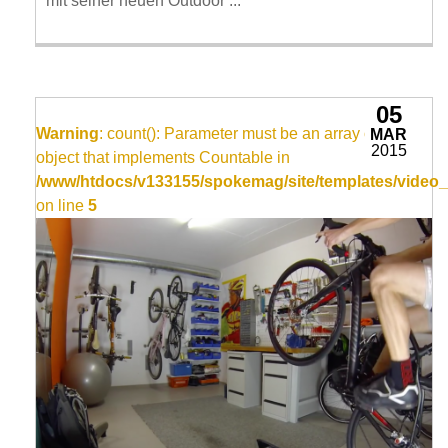
mit seiner neuen Outdoor ...
05
Warning
: count(): Parameter must be an array or an
MAR
2015
object that implements Countable in
/www/htdocs/v133155/spokemag/site/templates/video_
on line
5