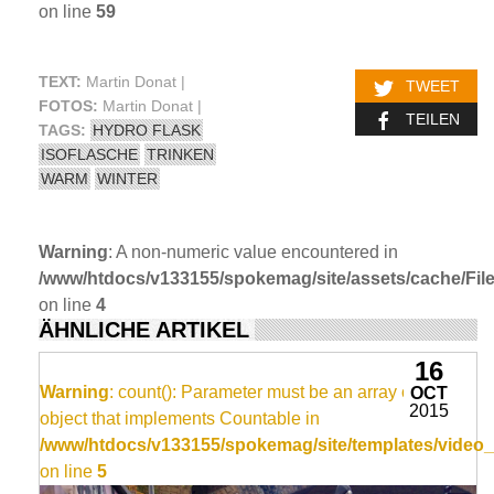
on line
59
TEXT:
Martin Donat |
TWEET
FOTOS:
Martin Donat |
TEILEN
TAGS:
HYDRO FLASK
ISOFLASCHE
TRINKEN
WARM
WINTER
Warning
: A non-numeric value encountered in
/www/htdocs/v133155/spokemag/site/assets/cache/FileC
on line
4
ÄHNLICHE ARTIKEL
16
Warning
: count(): Parameter must be an array or an
OCT
2015
object that implements Countable in
/www/htdocs/v133155/spokemag/site/templates/video_
on line
5