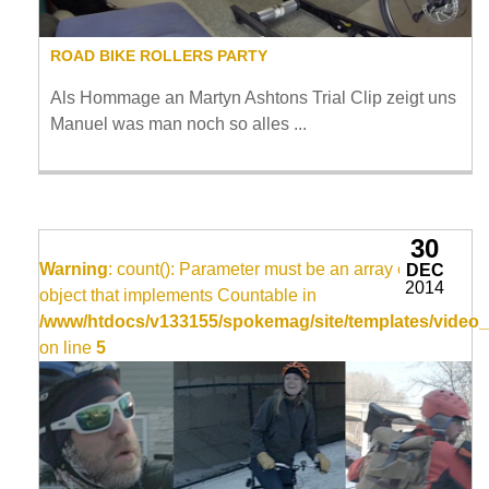
ROAD BIKE ROLLERS PARTY
Als Hommage an Martyn Ashtons Trial Clip zeigt uns
Manuel was man noch so alles ...
30
Warning
: count(): Parameter must be an array or an
DEC
2014
object that implements Countable in
/www/htdocs/v133155/spokemag/site/templates/video_
on line
5