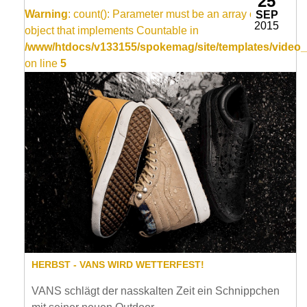
25
Warning
: count(): Parameter must be an array or an
SEP
2015
object that implements Countable in
/www/htdocs/v133155/spokemag/site/templates/video_
on line
5
HERBST - VANS WIRD WETTERFEST!
VANS schlägt der nasskalten Zeit ein Schnippchen