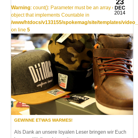
23
Warning
: count(): Parameter must be an array or an
DEC
2014
object that implements Countable in
/www/htdocs/v133155/spokemag/site/templates/video_
on line
5
GEWINNE ETWAS WARMES!
Als Dank an unsere loyalen Leser bringen wir Euch