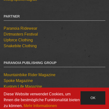
PARTNER
Paranoia Ridewear
Dirtmasters Festival
Upforce Clothing
Snakebite Clothing
PARANOIA PUBLISHING GROUP
Mountainbike Rider Magazine
Spoke Magazine
Kustom Life Magazine
Tattoo Kulture Magazine
Diese Website verwendet Cookies, um
OK
Ihnen die bestmögliche Funktionalität bieten
zu können.
Mehr Informationen