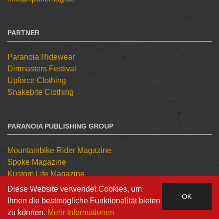
PARTNER
Paranoia Ridewear
Dirtmasters Festival
Upforce Clothing
Snakebite Clothing
PARANOIA PUBLISHING GROUP
Mountainbike Rider Magazine
Spoke Magazine
Kustom Life Magazine
Tattoo Kulture Magazine
Diese Website verwendet Cookies, um
OK
Ihnen die bestmögliche Funktionalität bieten
zu können.
Mehr Informationen