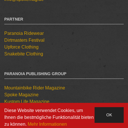
PARTNER
Paranoia Ridewear
Dirtmasters Festival
Upforce Clothing
Snakebite Clothing
PARANOIA PUBLISHING GROUP
Mountainbike Rider Magazine
Spoke Magazine
Kustom Life Magazine
Tattoo Kulture Magazine
Diese Website verwendet Cookies, um
OK
Ihnen die bestmögliche Funktionalität bieten
zu können.
Mehr Informationen