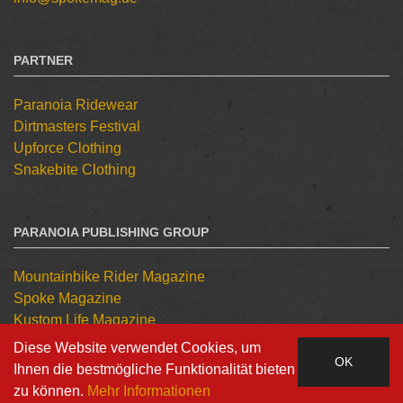
PARTNER
Paranoia Ridewear
Dirtmasters Festival
Upforce Clothing
Snakebite Clothing
PARANOIA PUBLISHING GROUP
Mountainbike Rider Magazine
Spoke Magazine
Kustom Life Magazine
Tattoo Kulture Magazine
Diese Website verwendet Cookies, um
OK
Ihnen die bestmögliche Funktionalität bieten
zu können.
Mehr Informationen