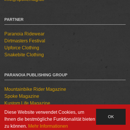
PARTNER
Paranoia Ridewear
Dirtmasters Festival
Upforce Clothing
Snakebite Clothing
PARANOIA PUBLISHING GROUP
Mountainbike Rider Magazine
Spoke Magazine
Kustom Life Magazine
Tattoo Kulture Magazine
Diese Website verwendet Cookies, um
OK
Ihnen die bestmögliche Funktionalität bieten
zu können.
Mehr Informationen