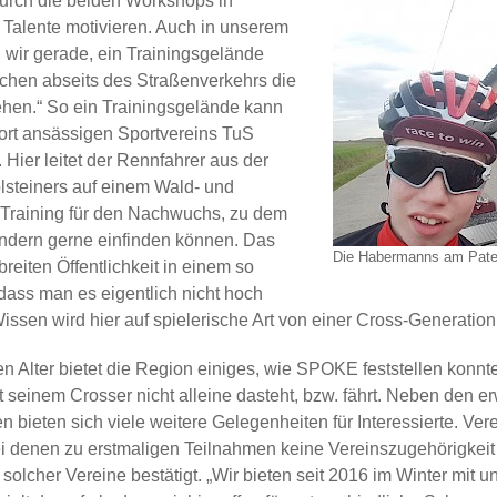
Durch die beiden Workshops in
 Talente motivieren. Auch in unserem
wir gerade, ein Trainingsgelände
ichen abseits des Straßenverkehrs die
hen.“ So ein Trainingsgelände kann
ort ansässigen Sportvereins TuS
Hier leitet der Rennfahrer aus der
steiners auf einem Wald- und
Training für den Nachwuchs, zu dem
 Kindern gerne einfinden können. Das
Die Habermanns am Pate
breiten Öffentlichkeit in einem so
ass man es eigentlich nicht hoch
ssen wird hier auf spielerische Art von einer Cross-Generation
en Alter bietet die Region einiges, wie SPOKE feststellen konn
 seinem Crosser nicht alleine dasteht, bzw. fährt. Neben den 
n bieten sich viele weitere Gelegenheiten für Interessierte. V
i denen zu erstmaligen Teilnahmen keine Vereinszugehörigkeit v
ät solcher Vereine bestätigt. „Wir bieten seit 2016 im Winter mi