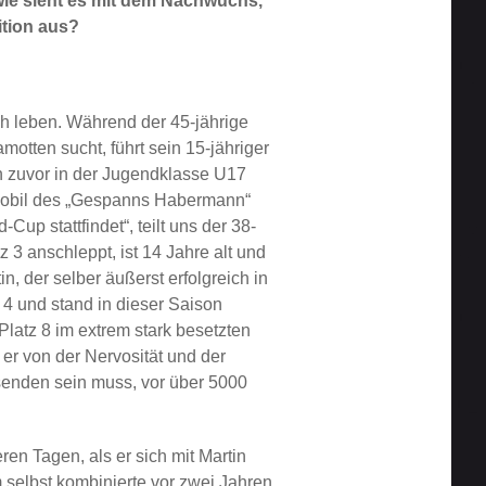
wie sieht es mit dem Nachwuchs,
ition aus?
 leben. Während der 45-jährige
ten sucht, führt sein 15-jähriger
n zuvor in der Jugendklasse U17
nmobil des „Gespanns Habermann“
p stattfindet“, teilt uns der 38-
 3 anschleppt, ist 14 Jahre alt und
n, der selber äußerst erfolgreich in
 4 und stand in dieser Saison
Platz 8 im extrem stark besetzten
r von der Nervosität und der
senden sein muss, vor über 5000
ren Tagen, als er sich mit Martin
 selbst kombinierte vor zwei Jahren