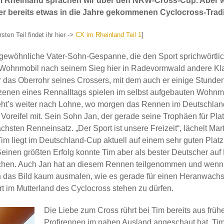
s im Rheinland sprachen wir über den NRW-Cross-Cup. Aber 
er bereits etwas in die Jahre gekommenen Cyclocross-Trad
rsten Teil findet ihr hier ->
CX im Rheinland Teil 1
]
wöhnliche Vater-Sohn-Gespanne, die den Sport sprichwörtlich
ohnmobil nach seinem Sieg hier in Radevormwald andere Klamot
r das Oberrohr seines Crossers, mit dem auch er einige Stunde
e Szenen eines Rennalltags spielen im selbst aufgebauten Woh
’s weiter nach Lohne, wo morgen das Rennen im Deutschland-Cu
reifel mit. Sein Sohn Jan, der gerade seine Trophäen für Platz
chsten Renneinsatz. „Der Sport ist unsere Freizeit“, lächelt Marti
„Tim liegt im Deutschland-Cup aktuell auf einem sehr guten Platz
einen größten Erfolg konnte Tim aber als bester Deutscher auf 
hen. Auch Jan hat an diesem Rennen teilgenommen und wenn e
h das Bild kaum ausmalen, wie es gerade für einen Heranwach
t im Mutterland des Cyclocross stehen zu dürfen.
Die Liebe zum Cross rührt bei Tim bereits aus frühe
Profirennen im nahen Ausland angeschaut hat. Tim