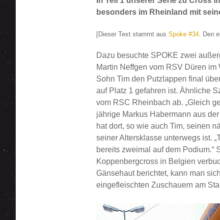
In Teil 1 unserer Serie zu Cros
besonders im Rheinland mit sein
[Dieser Text stammt aus
Spoke #34
. Den e
Dazu besuchte SPOKE zwei außerge
Martin Neffgen vom RSV Düren im W
Sohn Tim den Putzlappen final übe
auf Platz 1 gefahren ist. Ähnlich
vom RSC Rheinbach ab. „Gleich geht
jährige Markus Habermann aus der Vo
hat dort, so wie auch Tim, seinen nä
seiner Altersklasse unterwegs ist. 
bereits zweimal auf dem Podium.“ S
Koppenbergcross in Belgien verbuc
Gänsehaut berichtet, kann man sic
eingefleischten Zuschauern am Star