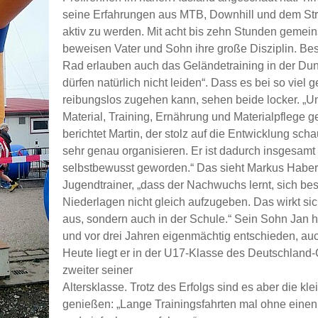
seine Erfahrungen aus MTB, Downhill und dem St
aktiv zu werden. Mit acht bis zehn Stunden geme
beweisen Vater und Sohn ihre große Disziplin. Be
Rad erlauben auch das Geländetraining in der Dun
dürfen natürlich nicht leiden“. Dass es bei so viel
reibungslos zugehen kann, sehen beide locker. 
Material, Training, Ernährung und Materialpflege 
berichtet Martin, der stolz auf die Entwicklung sc
sehr genau organisieren. Er ist dadurch insgesamt s
selbstbewusst geworden.“ Das sieht Markus Haber
Jugendtrainer, „dass der Nachwuchs lernt, sich b
Niederlagen nicht gleich aufzugeben. Das wirkt sic
aus, sondern auch in der Schule.“ Sein Sohn Jan h
und vor drei Jahren eigenmächtig entschieden, auc
Heute liegt er in der U17-Klasse des Deutschland-
zweiter seiner
Altersklasse. Trotz des Erfolgs sind es aber die k
genießen: „Lange Trainingsfahrten mal ohne einen