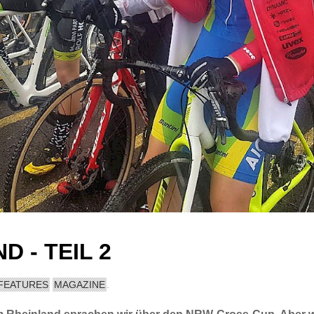
D - TEIL 2
FEATURES
MAGAZINE
.