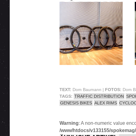
TEXT:
Dom Baumann |
FOTOS:
Dom Bau
TAGS:
TRAFFIC DISTRIBUTION
SPO
GENESIS BIKES
ALEX RIMS
CYCLOC
Warning
: A non-numeric value enc
/www/htdocs/v133155/spokemag/sit