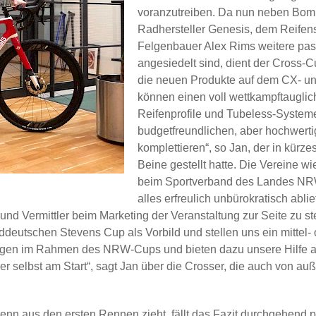
voranzutreiben. Da nun neben Bomb
Radhersteller Genesis, dem Reifen
Felgenbauer Alex Rims weitere pas
angesiedelt sind, dient der Cross
die neuen Produkte auf dem CX- und
können einen voll wettkampftauglic
Reifenprofile und Tubeless-System
budgetfreundlichen, aber hochwerti
komplettieren“, so Jan, der in kürzes
Beine gestellt hatte. Die Vereine 
beim Sportverband des Landes NRW
alles erfreulich unbürokratisch abl
 und Vermittler beim Marketing der Veranstaltung zur Seite zu s
rddeutschen Stevens Cup als Vorbild und stellen uns ein mittel-
ungen im Rahmen des NRW-Cups und bieten dazu unsere Hilfe an,
 selbst am Start“, sagt Jan über die Crosser, die auch von au
enn aus den ersten Rennen zieht, fällt das Fazit durchgehend 