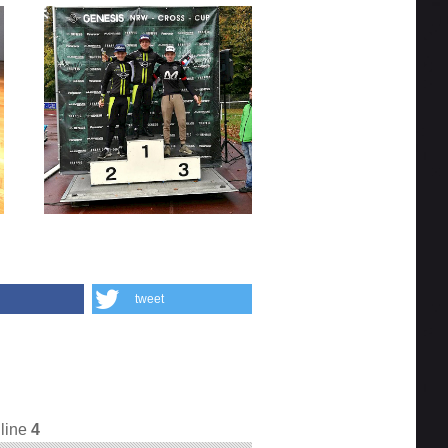
tweet
line
4