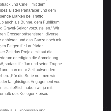
track und Cinelli mit dem
spezialisten Panaracer und dem
sende Marken bei Traffic
-Cup auch als Bühne, dem Publikum
 Gravel-Sektor vorzustellen.“ Wir
hen Crosser präsentieren, diverse
e anbieten und das Ganze noch mit
gen Felgen für Laufräder
ter Zeit das Projekt mit auf die
wiederum erledigten die Anmeldung
, sodass für Jan und seine Truppe
ief und man mehr Zeit aufwenden
tehen. „Für die Serie nehmen wir
 oder langfristiges Engagement vor.
 schließlich haben wir ja mit
ßerhalb des Kollegenkreises
positiv aus. Sponsoren und