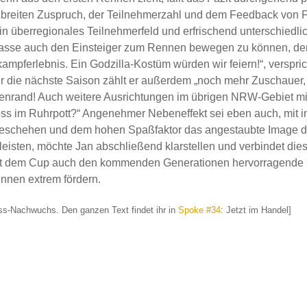
em breiten Zuspruch, der Teilnehmerzahl und dem Feedback von 
ein überregionales Teilnehmerfeld und erfrischend unterschie
yklasse auch den Einsteiger zum Rennen bewegen zu können, den
mpferlebnis. Ein Godzilla-Kostüm würden wir feiern!“, versprich
 die nächste Saison zählt er außerdem „noch mehr Zuschauer,
enrand! Auch weitere Ausrichtungen im übrigen NRW-Gebiet mit 
oss im Ruhrpott?“ Angenehmer Nebeneffekt sei eben auch, mit i
eschehen und dem hohen Spaßfaktor das angestaubte Image des
leisten, möchte Jan abschließend klarstellen und verbindet die
e mit dem Cup auch den kommenden Generationen hervorragende
nnen extrem fördern.
ss-Nachwuchs. Den ganzen Text findet ihr in
Spoke #34
: Jetzt im Handel]