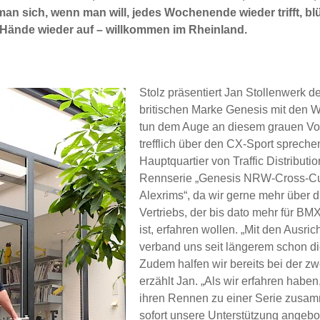
man sich, wenn man will, jedes Wochenende wieder trifft, b
 Hände wieder auf – willkommen im Rheinland.
Stolz präsentiert Jan Stollenwerk d
britischen Marke Genesis mit den W
tun dem Auge an diesem grauen Vor
trefflich über den CX-Sport spreche
Hauptquartier von Traffic Distribu
Rennserie „Genesis NRW-Cross-Cu
Alexrims“, da wir gerne mehr über d
Vertriebs, der bis dato mehr für B
ist, erfahren wollen. „Mit den Ausr
verband uns seit längerem schon di
Zudem halfen wir bereits bei der zw
erzählt Jan. „Als wir erfahren habe
ihren Rennen zu einer Serie zusam
sofort unsere Unterstützung angebo