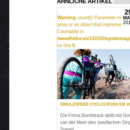
ÄHNLICHE ARTIKEL
2
Warning
: count(): Parameter must 
M
20
array or an object that implements
Countable in
/www/htdocs/v133155/spokemag/s
on line
5
Die Firma Bombtrack stellt mit Go
van der Meer den zweifachen Sin
Speed ...