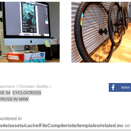
mann / Christian Siedler |
teilen
KE 34
CYCLOCROSS
ROSS IN NRW
ountered in
e/assets/cache/FileCompiler/site/templates/related.inc
on 