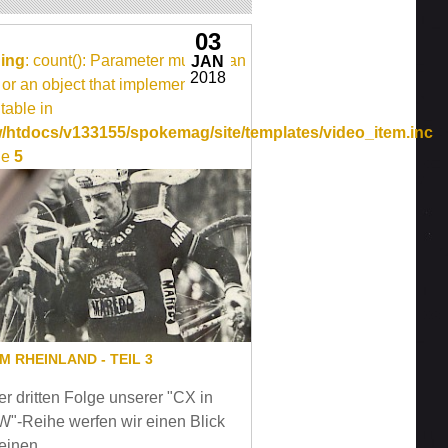
03
ing
: count(): Parameter must be an
JAN
2018
 or an object that implements
able in
ideo_item.inc
/htdocs/v133155/spokemag/site/templates/video_item.inc
ne
5
IM RHEINLAND - TEIL 3
er dritten Folge unserer "CX in
"-Reihe werfen wir einen Blick
einen ...