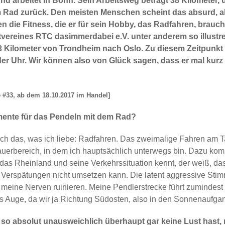
d arbeitet in Bonn. Sein Arbeitsweg beträgt 38 Kilometer, u
m Rad zurück. Den meisten Menschen scheint das absurd, abe
eben die Fitness, die er für sein Hobby, das Radfahren, brauc
vereines RTC dasimmerdabei e.V. unter anderem so illustr
 Kilometer von Trondheim nach Oslo. Zu diesem Zeitpunkt 
er Uhr. Wir können also von Glück sagen, dass er mal kurz
e #33, ab dem 18.10.2017 im Handel]
mente für das Pendeln mit dem Rad?
glich das, was ich liebe: Radfahren. Das zweimalige Fahren am
auerbereich, in dem ich hauptsächlich unterwegs bin. Dazu ko
das Rheinland und seine Verkehrssituation kennt, der weiß, da
 Verspätungen nicht umsetzen kann. Die latent aggressive Stim
 meine Nerven ruinieren. Meine Pendlerstrecke führt zumindest 
rs Auge, da wir ja Richtung Südosten, also in den Sonnenaufgang
so absolut unausweichlich überhaupt gar keine Lust hast, 