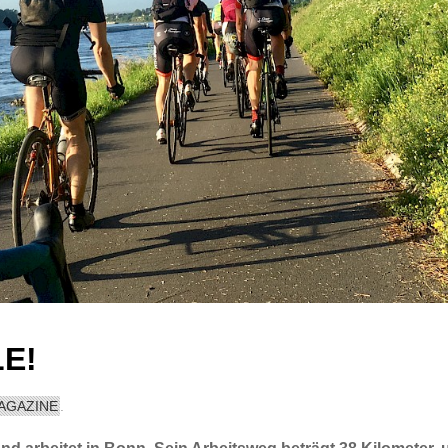
E!
AGAZINE
.