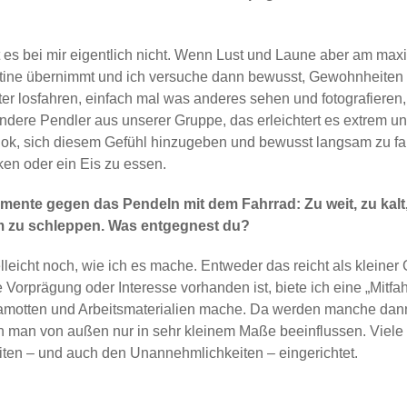
 es bei mir eigentlich nicht. Wenn Lust und Laune aber am maxim
utine übernimmt und ich versuche dann bewusst, Gewohnheiten 
r losfahren, einfach mal was anderes sehen und fotografieren,
 andere Pendler aus unserer Gruppe, das erleichtert es extrem u
ch ok, sich diesem Gefühl hinzugeben und bewusst langsam zu f
ken oder ein Eis zu essen.
mente gegen das Pendeln mit dem Fahrrad: Zu weit, zu kalt
m zu schleppen. Was entgegnest du?
ielleicht noch, wie ich es mache. Entweder das reicht als klein
orprägung oder Interesse vorhanden ist, biete ich eine „Mitfah
Klamotten und Arbeitsmaterialien mache. Da werden manche dan
n man von außen nur in sehr kleinem Maße beeinflussen. Viele
ten – und auch den Unannehmlichkeiten – eingerichtet.