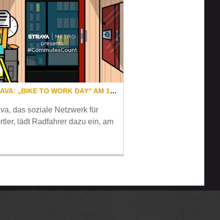
STRAVA: „BIKE TO WORK DAY“ AM 10. MAI!
ava, das soziale Netzwerk für
rtler, lädt Radfahrer dazu ein, am