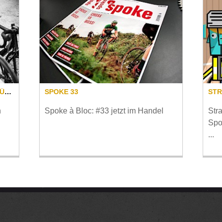
ALLES FÜR DEN DACKEL, ALLES FÜR DEN CLUB!
SPOKE 33
n
Spoke à Bloc: #33 jetzt im Handel
Str
Spo
...