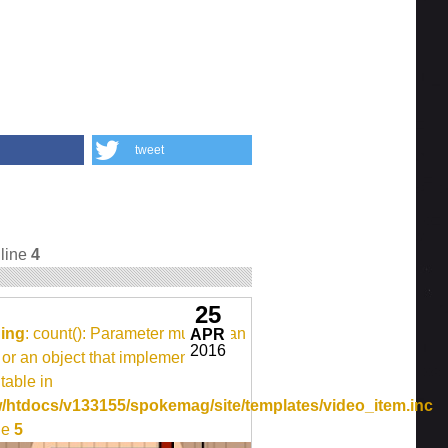
tweet
line
4
25
ing
: count(): Parameter must be an
APR
2016
 or an object that implements
able in
ideo_item.inc
/htdocs/v133155/spokemag/site/templates/video_item.inc
ne
5