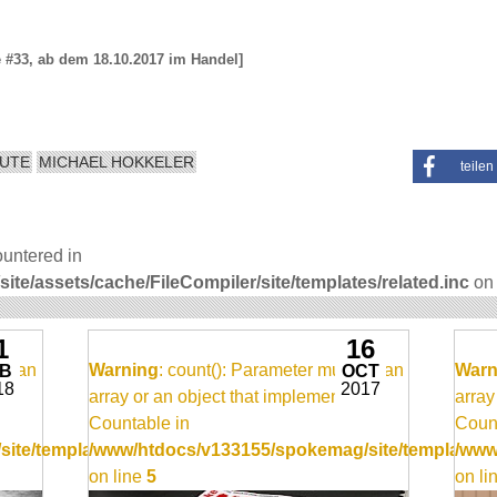
e #33, ab dem 18.10.2017 im Handel]
UTE
MICHAEL HOKKELER
teilen
ountered in
e/assets/cache/FileCompiler/site/templates/related.inc
on 
1
16
be an
Warning
: count(): Parameter must be an
Warn
EB
OCT
18
2017
array or an object that implements
array
Countable in
Count
ite/templates/video_item.inc
/www/htdocs/v133155/spokemag/site/templates/v
/www
on line
5
on li