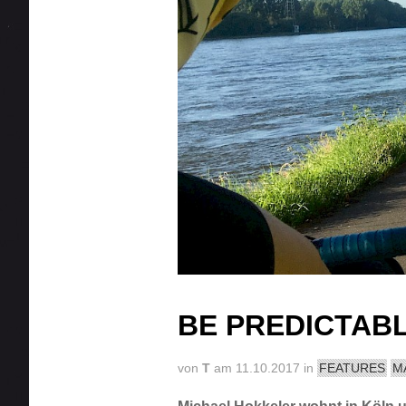
BE PREDICTABL
von
T
am 11.10.2017 in
FEATURES
M