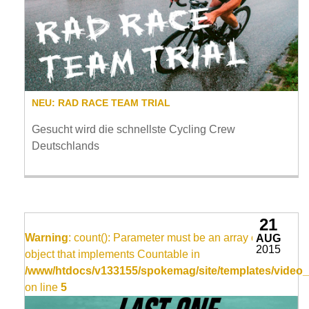
NEU: RAD RACE TEAM TRIAL
Gesucht wird die schnellste Cycling Crew
Deutschlands
21
Warning
: count(): Parameter must be an array or an
AUG
2015
object that implements Countable in
/www/htdocs/v133155/spokemag/site/templates/video_
on line
5