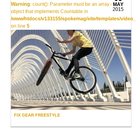
Warning
: count(): Parameter must be an array or an
MAY
2015
object that implements Countable in
/www/htdocs/v133155/spokemag/site/templates/video_
on line
5
FIX GEAR FREESTYLE