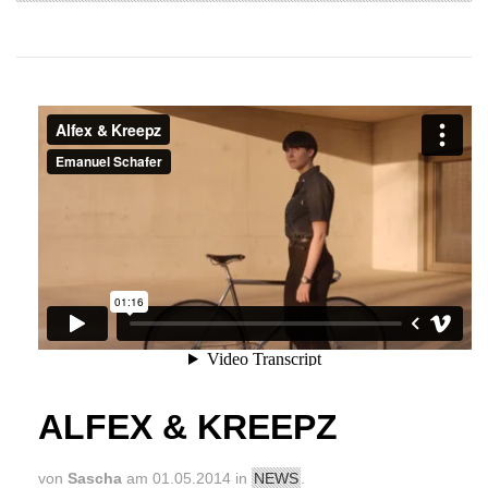
Alfex & Kreepz
from
kreepz
on
Vimeo
.
ALFEX & KREEPZ
von
Sascha
am 01.05.2014 in
NEWS
.