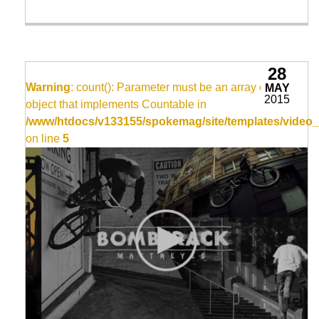
28
Warning
: count(): Parameter must be an array or an
MAY
2015
object that implements Countable in
/www/htdocs/v133155/spokemag/site/templates/video_
on line
5