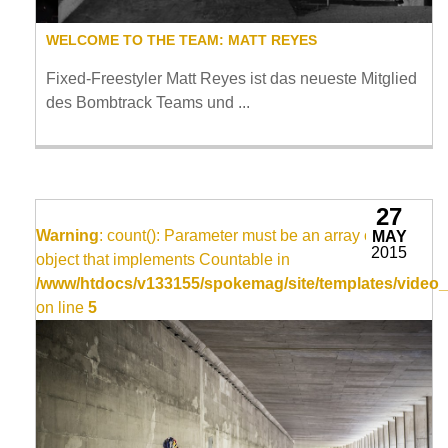
WELCOME TO THE TEAM: MATT REYES
Fixed-Freestyler Matt Reyes ist ​das neueste Mitglied
des Bombtrack Teams und ...
27
Warning
: count(): Parameter must be an array or an
MAY
2015
object that implements Countable in
/www/htdocs/v133155/spokemag/site/templates/video_
on line
5