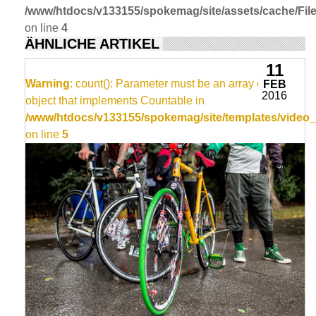
/www/htdocs/v133155/spokemag/site/assets/cache/FileC
on line
4
ÄHNLICHE ARTIKEL
11
Warning
: count(): Parameter must be an array or an
FEB
2016
object that implements Countable in
/www/htdocs/v133155/spokemag/site/templates/video_
on line
5