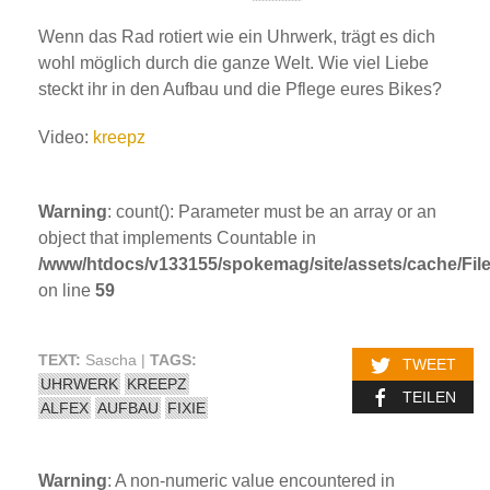
Wenn das Rad rotiert wie ein Uhrwerk, trägt es dich
wohl möglich durch die ganze Welt. Wie viel Liebe
steckt ihr in den Aufbau und die Pflege eures Bikes?
Video:
kreepz
Warning
: count(): Parameter must be an array or an
object that implements Countable in
/www/htdocs/v133155/spokemag/site/assets/cache/FileC
on line
59
TEXT:
Sascha |
TAGS:
TWEET
UHRWERK
KREEPZ
TEILEN
ALFEX
AUFBAU
FIXIE
Warning
: A non-numeric value encountered in