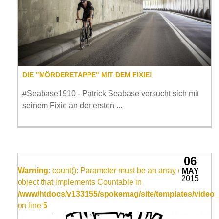
DIE "MÖRDERETAPPE" MIT DEM FIXIE!
#Seabase1910 - Patrick Seabase versucht sich mit
seinem Fixie an der ersten ...
06
Warning
: count(): Parameter must be an array or an
MAY
2015
object that implements Countable in
/www/htdocs/v133155/spokemag/site/templates/video_
on line
5