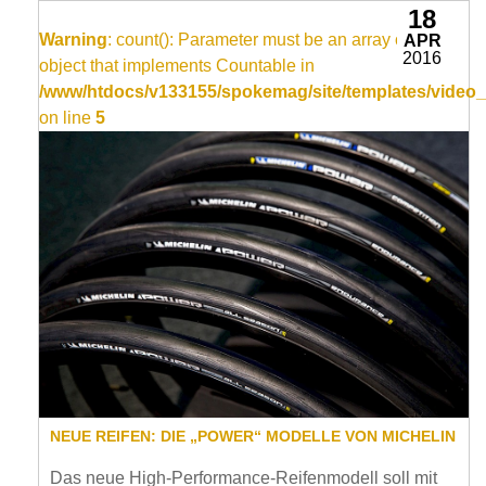
18
Warning
: count(): Parameter must be an array or an
APR
2016
object that implements Countable in
/www/htdocs/v133155/spokemag/site/templates/video_
on line
5
NEUE REIFEN: DIE „POWER“ MODELLE VON MICHELIN
Das neue High-Performance-Reifenmodell soll mit