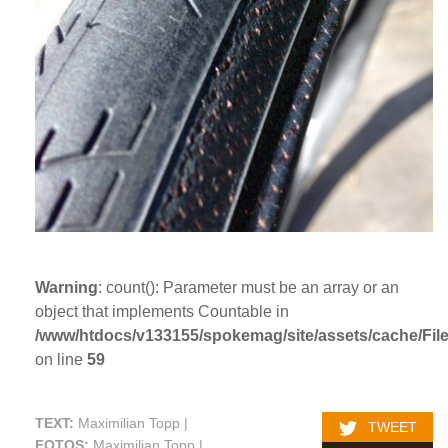
Warning
: count(): Parameter must be an array or an
object that implements Countable in
/www/htdocs/v133155/spokemag/site/assets/cache/FileC
on line
59
TEXT:
Maximilian Topp |
TWEET
FOTOS:
Maximilian Topp |