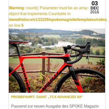
03
Warning
: count(): Parameter must be an array or an
DEC
2016
object that implements Countable in
/www/htdocs/v133155/spokemag/site/templates/video_
on line
5
PROBEFAHRT: GIANT „TCX ADVANCED SX“
Passend zur neuen Ausgabe des SPOKE Magazin