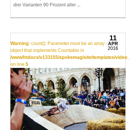
drei Varianten 90 Prozent aller ...
11
Warning
: count(): Parameter must be an array or an
APR
2016
object that implements Countable in
/www/htdocs/v133155/spokemag/site/templates/video_
on line
5