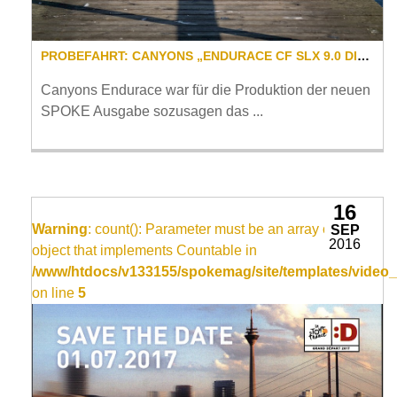
PROBEFAHRT: CANYONS „ENDURACE CF SLX 9.0 DI2“ IM NEUEN MAGAZIN
Canyons Endurace war für die Produktion der neuen
SPOKE Ausgabe sozusagen das ...
16
Warning
: count(): Parameter must be an array or an
SEP
2016
object that implements Countable in
/www/htdocs/v133155/spokemag/site/templates/video_
on line
5