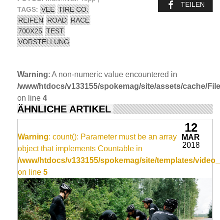
TEILEN
TAGS:
VEE
TIRE CO.
REIFEN
ROAD
RACE
700X25
TEST
VORSTELLUNG
Warning
: A non-numeric value encountered in
/www/htdocs/v133155/spokemag/site/assets/cache/FileC
on line
4
ÄHNLICHE ARTIKEL
12
Warning
: count(): Parameter must be an array or an
MAR
2018
object that implements Countable in
/www/htdocs/v133155/spokemag/site/templates/video_
on line
5