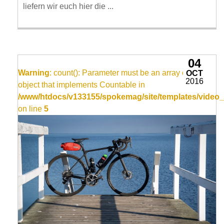
liefern wir euch hier die ...
04
Warning
: count(): Parameter must be an array or an
OCT
2016
object that implements Countable in
/www/htdocs/v133155/spokemag/site/templates/video_
on line
5