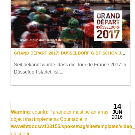
GRAND DEPART 2017: DÜSSELDORF GIBT SCHON JETZT GAS!
Seit bekannt wurde, dass die Tour de France 2017 in
Düsseldorf startet, ist ...
14
Warning
: count(): Parameter must be an array or an
JUN
2016
object that implements Countable in
/www/htdocs/v133155/spokemag/site/templates/video_
on line
5