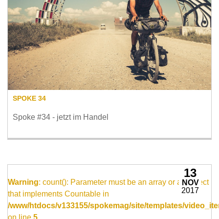
SPOKE 34
Spoke #34 - jetzt im Handel
13
Warning
: count(): Parameter must be an array or an object
NOV
2017
that implements Countable in
/www/htdocs/v133155/spokemag/site/templates/video_ite
on line
5