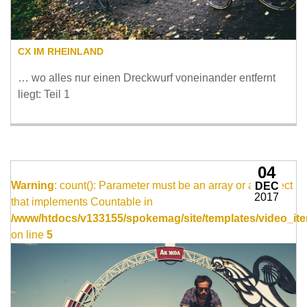
CX IM RHEINLAND
… wo alles nur einen Dreckwurf voneinander entfernt
liegt: Teil 1
04
Warning
: count(): Parameter must be an array or an object
DEC
2017
that implements Countable in
/www/htdocs/v133155/spokemag/site/templates/video_ite
on line
5