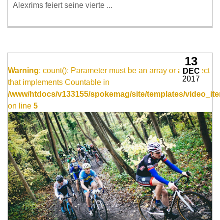
Alexrims feiert seine vierte ...
13
Warning
: count(): Parameter must be an array or an object
DEC
2017
that implements Countable in
/www/htdocs/v133155/spokemag/site/templates/video_ite
on line
5