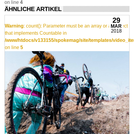
on line
4
ÄHNLICHE ARTIKEL
29
Warning
: count(): Parameter must be an array or an object
MAR
2018
that implements Countable in
/www/htdocs/v133155/spokemag/site/templates/video_ite
on line
5