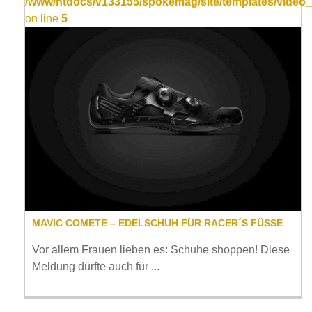
/www/htdocs/v133155/spokemag/site/templates/video_
on line
5
MAVIC COMETE – EDELSCHUH FÜR RACER´S FÜSSE
Vor allem Frauen lieben es: Schuhe shoppen! Diese
Meldung dürfte auch für ...