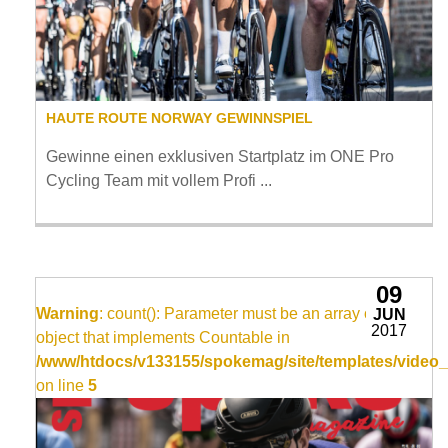
HAUTE ROUTE NORWAY GEWINNSPIEL
Gewinne einen exklusiven Startplatz im ONE Pro
Cycling Team mit vollem Profi ...
09
Warning
: count(): Parameter must be an array or an
JUN
2017
object that implements Countable in
/www/htdocs/v133155/spokemag/site/templates/video_
on line
5