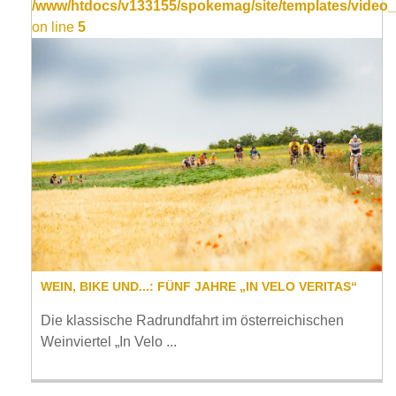
/www/htdocs/v133155/spokemag/site/templates/video_
on line
5
WEIN, BIKE UND...: FÜNF JAHRE „IN VELO VERITAS“
Die klassische Radrundfahrt im österreichischen
Weinviertel „In Velo ...