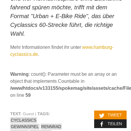
fahrend spüren möchte, trifft mit dem
Format "Urban + E-Bike Ride", das über
Cyclassics 60-Strecke führt, die richtige
Wahl.
Mehr Informationen findet ihr unter
www.hamburg-
cyclassics.de
.
Warning
: count(): Parameter must be an array or an
object that implements Countable in
/www/htdocs/v133155/spokemag/site/assets/cache/FileC
on line
59
TEXT:
Guest |
TAGS:
TWEET
CYCLASSICS
TEILEN
GEWINNSPIEL
RENNRAD