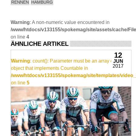
RENNEN
HAMBURG
Warning
: A non-numeric value encountered in
/www/htdocs/v133155/spokemag/site/assets/cache/FileC
on line
4
ÄHNLICHE ARTIKEL
12
Warning
: count(): Parameter must be an array or an
JUN
2017
object that implements Countable in
/www/htdocs/v133155/spokemag/site/templates/video_
on line
5