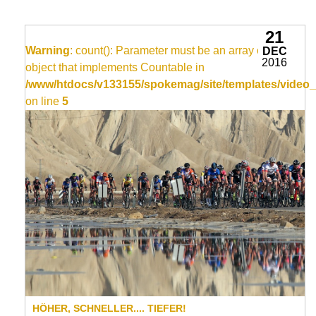
21
Warning
: count(): Parameter must be an array or an
DEC
2016
object that implements Countable in
/www/htdocs/v133155/spokemag/site/templates/video_
on line
5
HÖHER, SCHNELLER.... TIEFER!