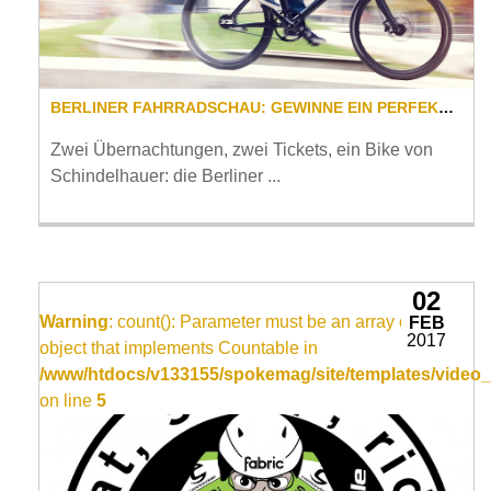
BERLINER FAHRRADSCHAU: GEWINNE EIN PERFEKTES HAUPTSTADT-WOCHENENDE INKL. NEUEM BIKE!
Zwei Übernachtungen, zwei Tickets, ein Bike von
Schindelhauer: die Berliner ...
02
Warning
: count(): Parameter must be an array or an
FEB
2017
object that implements Countable in
/www/htdocs/v133155/spokemag/site/templates/video_
on line
5