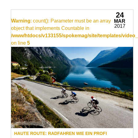
24
Warning
: count(): Parameter must be an array or an
MAR
2017
object that implements Countable in
/www/htdocs/v133155/spokemag/site/templates/video_
on line
5
HAUTE ROUTE: RADFAHREN WIE EIN PROFI