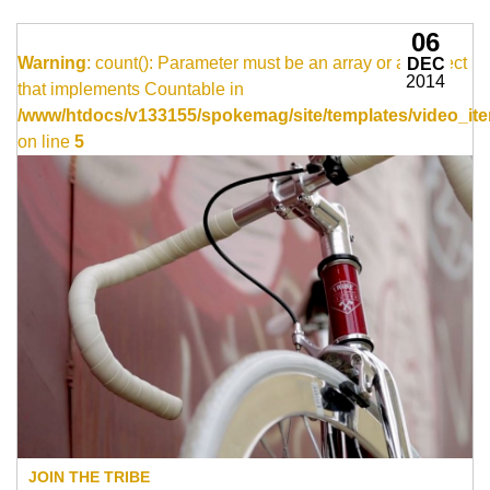
06
Warning
: count(): Parameter must be an array or an object
DEC
2014
that implements Countable in
/www/htdocs/v133155/spokemag/site/templates/video_ite
on line
5
JOIN THE TRIBE