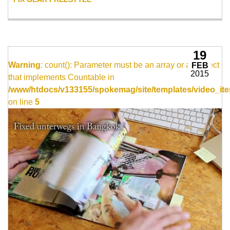
19
Warning
: count(): Parameter must be an array or an object
FEB
2015
that implements Countable in
/www/htdocs/v133155/spokemag/site/templates/video_ite
on line
5