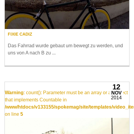
FIXIE CADIZ
Das Fahrrad wurde gebaut um bewegt zu werden, und
uns von A nach B zu ...
12
Warning
: count(): Parameter must be an array or an object
NOV
2014
that implements Countable in
/www/htdocs/v133155/spokemag/site/templates/video_ite
on line
5