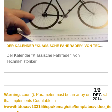
DER KALENDER "KLASSISCHE FAHRRÄDER" VON TECHNIKHISTORIKER HANS-ERHARD LESSING GEHT 2015 IN DIE ZWEITE RUNDE!
Der Kalender "Klassische Fahrräder" von
Technikhistoriker ...
19
Warning
: count(): Parameter must be an array or an object
DEC
2014
that implements Countable in
/www/htdocs/v133155/spokemag/site/templates/video_ite