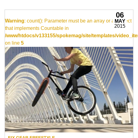
06
Warning
: count(): Parameter must be an array or an object
MAY
2015
that implements Countable in
/www/htdocs/v133155/spokemag/site/templates/video_ite
on line
5
FIX GEAR FREESTYLE