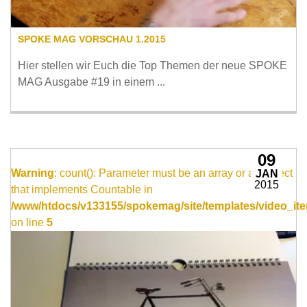
SPOKE MAG VORSCHAU 1.2015
Hier stellen wir Euch die Top Themen der neue SPOKE
MAG Ausgabe #19 in einem ...
09
Warning
: count(): Parameter must be an array or an object
JAN
2015
that implements Countable in
/www/htdocs/v133155/spokemag/site/templates/video_ite
on line
5