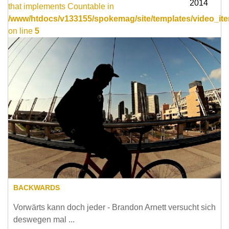
2014
that implements Countable in
/www/htdocs/v133155/spokemag/site/templates/video_ite
on line
5
BACKWARDS
Vorwärts kann doch jeder - Brandon Arnett versucht sich
deswegen mal ...