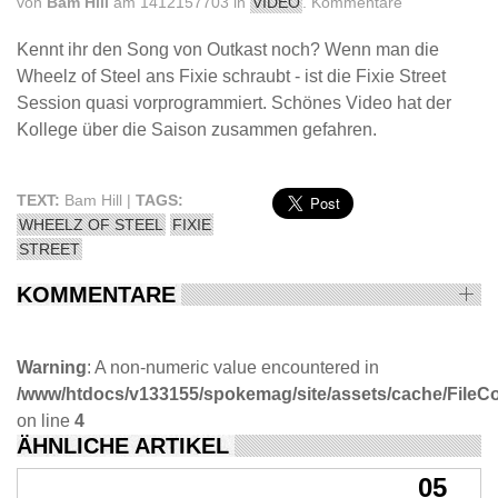
von
Bam Hill
am 1412157703 in
VIDEO
.
Kommentare
Kennt ihr den Song von Outkast noch? Wenn man die
Wheelz of Steel ans Fixie schraubt - ist die Fixie Street
Session quasi vorprogrammiert. Schönes Video hat der
Kollege über die Saison zusammen gefahren.
TEXT:
Bam Hill |
TAGS:
WHEELZ OF STEEL
FIXIE
STREET
KOMMENTARE
Warning
: A non-numeric value encountered in
/www/htdocs/v133155/spokemag/site/assets/cache/FileComp
on line
4
ÄHNLICHE ARTIKEL
05