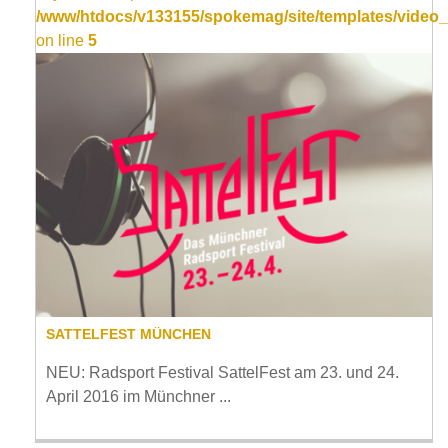
/www/htdocs/v133155/spokemag/site/templates/video_
on line
5
SATTELFEST MÜNCHEN
NEU: Radsport Festival SattelFest am 23. und 24.
April 2016 im Münchner ...