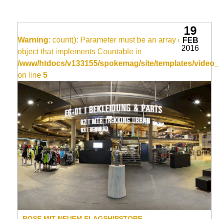
19
Warning
: count(): Parameter must be an array or an
FEB
2016
object that implements Countable in
/www/htdocs/v133155/spokemag/site/templates/video_
on line
5
ROSE MIT NEUEM FLAGSHIPSTORE