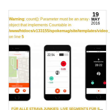
19
Warning
: count(): Parameter must be an array or an
MAY
2016
object that implements Countable in
/www/htdocs/v133155/spokemag/site/templates/video_
on line
5
FÜR ALLE STRAVA JUNKIES: LIVE SEGMENTS FÜR SMARTPHONE UND GARMIN