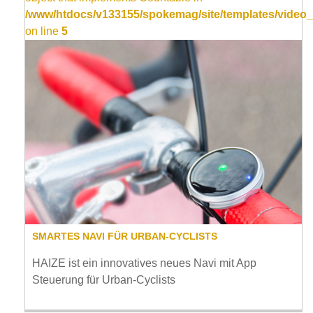
/www/htdocs/v133155/spokemag/site/templates/video_
on line
5
SMARTES NAVI FÜR URBAN-CYCLISTS
HAIZE ist ein innovatives neues Navi mit App
Steuerung für Urban-Cyclists