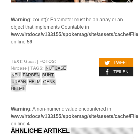
Warning
: count(): Parameter must be an array or an
object that implements Countable in
/www/htdocs/v133155/spokemag/site/assets/cache/FileC
on line
59
TEXT:
Guest |
FOTOS:
TWEET
Nutcase |
TAGS:
NUTCASE
TEILEN
NEU
FARBEN
BUNT
URBAN
HELM
GEN3-
HELME
Warning
: A non-numeric value encountered in
/www/htdocs/v133155/spokemag/site/assets/cache/FileC
on line
4
ÄHNLICHE ARTIKEL