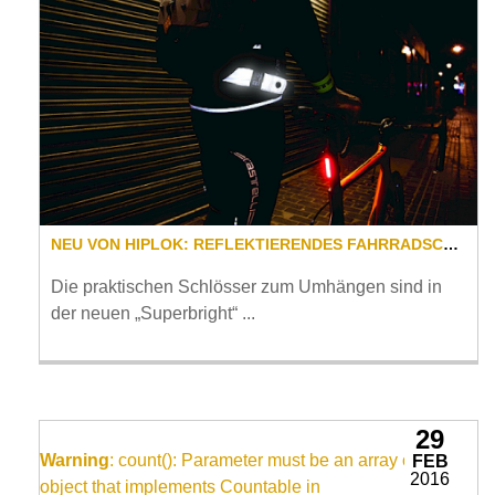
NEU VON HIPLOK: REFLEKTIERENDES FAHRRADSCHLOSS FÜR MEHR SICHERHEIT IM STRASSENVERKEHR
Die praktischen Schlösser zum Umhängen sind in
der neuen „Superbright“ ...
29
Warning
: count(): Parameter must be an array or an
FEB
2016
object that implements Countable in