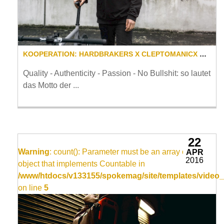
KOOPERATION: HARDBRAKERS X CLEPTOMANICX MIT NEUER RADBEKLEIDUNG
Quality - Authenticity - Passion - No Bullshit: so lautet
das Motto der ...
22
Warning
: count(): Parameter must be an array or an
APR
2016
object that implements Countable in
/www/htdocs/v133155/spokemag/site/templates/video_
on line
5