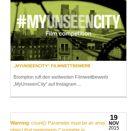
„MYUNSEENCITY“ FILMWETTBEWERB
Brompton ruft den weltweiten Filmwettbewerb
„MyUnseenCity“ auf Instagram ...
19
Warning
: count(): Parameter must be an array or an
NOV
2015
object that implements Countable in