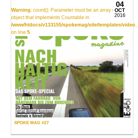
04
Warning
: count(): Parameter must be an array or an
OCT
2016
object that implements Countable in
/www/htdocs/v133155/spokemag/site/templates/video_
on line
5
SPOKE MAG #27