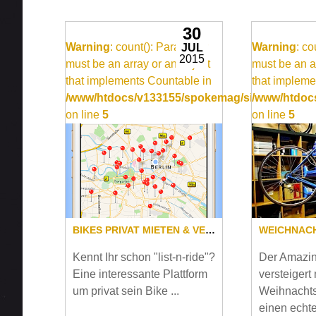
30
Warning
: count(): Parameter
Warning
: c
JUL
2015
must be an array or an object
must be an a
that implements Countable in
that impleme
/www/htdocs/v133155/spokemag/site/templates
/www/htdocs
on line
5
on line
5
BIKES PRIVAT MIETEN & VERMIETEN?
Kennt Ihr schon "list-n-ride"?
Der Amazi
Eine interessante Plattform
versteigert
um privat sein Bike ...
Weihnacht
einen echte