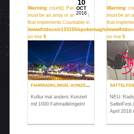
10
Warning
: count(): Parameter
Warning
: c
OCT
2016
must be an array or an object
must be an a
that implements Countable in
that impleme
/www/htdocs/v133155/spokemag/site/templates
/www/htdocs
on line
5
on line
5
FAHRRADKLINGEL-KONZERT AUF MÜNCHNER TOLLWOOD FESTIVAL
SATTELFE
Kultur mal anders: Konzert
NEU: Radsp
mit 1000 Fahrradklingeln!
SattelFest 
April 2016 