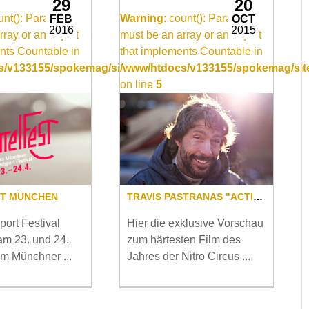
29
20
ount(): Parameter
Warning
: count(): Parameter
FEB
OCT
2016
2015
rray or an object
must be an array or an object
nts Countable in
that implements Countable in
/video_item.inc
/v133155/spokemag/site/templates/video_item.inc
/www/htdocs/v133155/spokemag/site
on line
5
ST MÜNCHEN
TRAVIS PASTRANAS "ACTION FIGURES"
ort Festival
Hier die exklusive Vorschau
am 23. und 24.
zum härtesten Film des
im Münchner ...
Jahres der Nitro Circus ...