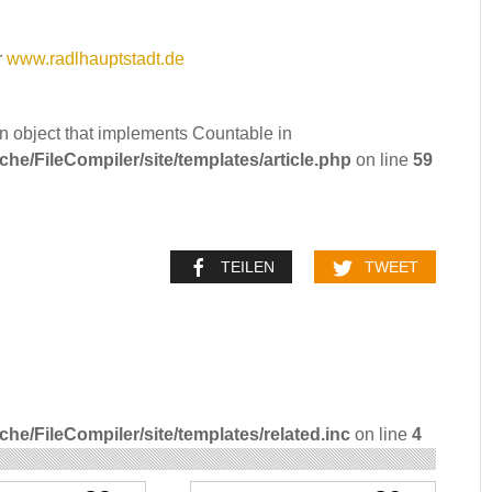
r
www.radlhauptstadt.de
an object that implements Countable in
e/FileCompiler/site/templates/article.php
on line
59
TEILEN
TWEET
e/FileCompiler/site/templates/related.inc
on line
4