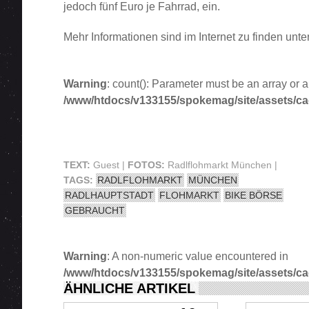
jedoch fünf Euro je Fahrrad, ein.
Mehr Informationen sind im Internet zu finden unte
Warning
: count(): Parameter must be an array or 
/www/htdocs/v133155/spokemag/site/assets/cach
TEXT:
Guest |
FOTOS:
Radlflohmarkt München |
TAGS:
RADLFLOHMARKT
MÜNCHEN
RADLHAUPTSTADT
FLOHMARKT
BIKE BÖRSE
GEBRAUCHT
Warning
: A non-numeric value encountered in
/www/htdocs/v133155/spokemag/site/assets/cach
ÄHNLICHE ARTIKEL