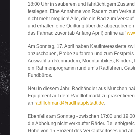
18:00 Uhr in sauberem und fahrtüchtigem Zustand
festlegen. Eine Annahme von Rädern zum Verkauf i
nicht mehr möglich! Alle, die ein Rad zum Verkau
und erhalten eine Quittung über die abgegebenen 
das Fahrrad zuvor (ab Anfang April) online auf
www
Am Sonntag, 17. April haben Kaufinteressierte zw
anzuschauen, Probe zu fahren und zum Festpreis 
Auswahl an Rennrädern, Mountainbikes, Kinder-,
ein Rahmenprogramm rund um’s Radfahren, Gastr
Fundbüros.
Neu in diesem Jahr: Radhändler aus München habe
Equipment auf dem Radlflohmarkt zu präsentieren. 
an
radlflohmarkt@radlhauptstadt.de
.
Ebenfalls am Sonntag - zwischen 17:00 und 19:00 
die Abholung nicht verkaufter Räder. Bei erfolgrei
Höhe von 15 Prozent des Verkaufserlöses und ab 