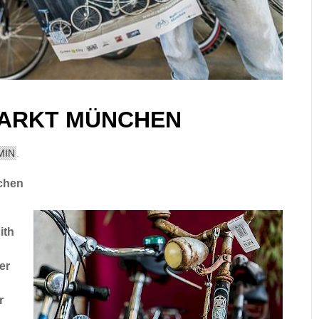
ARKT MÜNCHEN
MIN
.
chen
ith
er
r