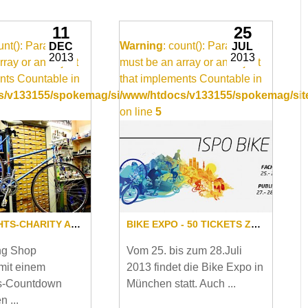
11
25
ount(): Parameter
Warning
: count(): Parameter
DEC
JUL
2013
2013
rray or an object
must be an array or an object
nts Countable in
that implements Countable in
/video_item.inc
/v133155/spokemag/site/templates/video_item.inc
/www/htdocs/v133155/spokemag/site
on line
5
WEICHNACHTS-CHARITY AUKTION
BIKE EXPO - 50 TICKETS ZU GEWINNEN
ng Shop
Vom 25. bis zum 28.Juli
 mit einem
2013 findet die Bike Expo in
s-Countdown
München statt. Auch ...
n ...