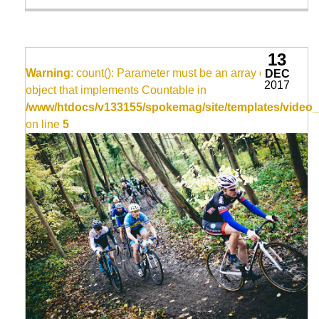
13
Warning
: count(): Parameter must be an array or an
DEC
2017
object that implements Countable in
/www/htdocs/v133155/spokemag/site/templates/video_
on line
5