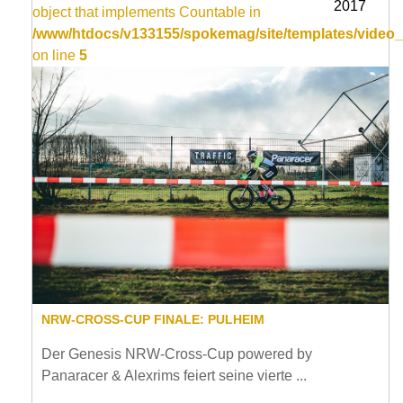
2017
object that implements Countable in
/www/htdocs/v133155/spokemag/site/templates/video_
on line
5
NRW-CROSS-CUP FINALE: PULHEIM
Der Genesis NRW-Cross-Cup powered by
Panaracer & Alexrims feiert seine vierte ...