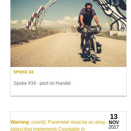
SPOKE 34
Spoke #34 - jetzt im Handel
13
Warning
: count(): Parameter must be an array or an
NOV
2017
object that implements Countable in