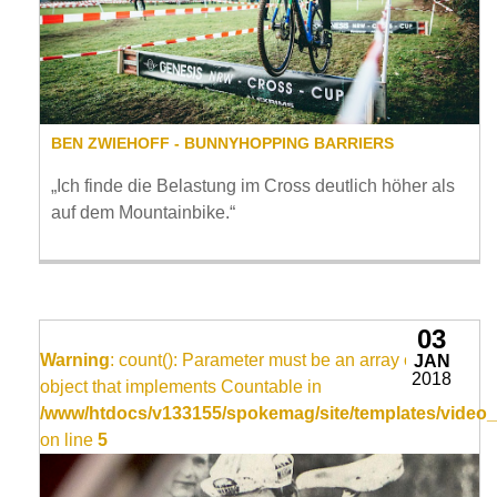
BEN ZWIEHOFF - BUNNYHOPPING BARRIERS
„Ich finde die Belastung im Cross deutlich höher als
auf dem Mountainbike.“
03
Warning
: count(): Parameter must be an array or an
JAN
2018
object that implements Countable in
/www/htdocs/v133155/spokemag/site/templates/video_
on line
5