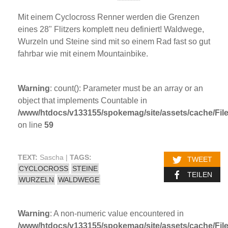
Mit einem Cyclocross Renner werden die Grenzen
eines 28" Flitzers komplett neu definiert! Waldwege,
Wurzeln und Steine sind mit so einem Rad fast so gut
fahrbar wie mit einem Mountainbike.
Warning
: count(): Parameter must be an array or an
object that implements Countable in
/www/htdocs/v133155/spokemag/site/assets/cache/FileC
on line
59
TEXT:
Sascha |
TAGS:
TWEET
CYCLOCROSS
STEINE
TEILEN
WURZELN
WALDWEGE
Warning
: A non-numeric value encountered in
/www/htdocs/v133155/spokemag/site/assets/cache/FileC