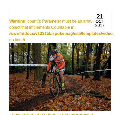
21
Warning
: count(): Parameter must be an array or an
OCT
2017
object that implements Countable in
/www/htdocs/v133155/spokemag/site/templates/video_
on line
5
NRW-CROSS-CUP RUNDE 2: RADEVORMWALD