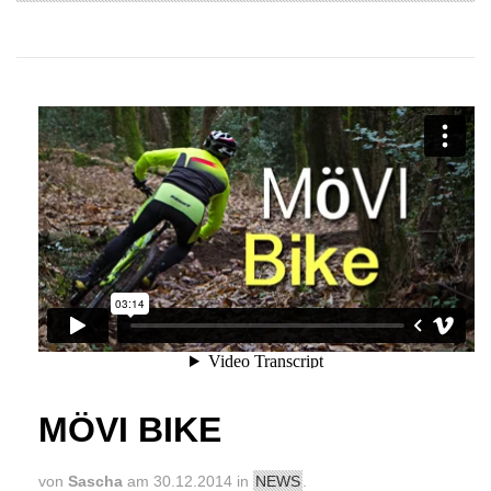
MöVI Bike
from
Mehdi Media
on
Vimeo
.
MÖVI BIKE
von
Sascha
am 30.12.2014 in
NEWS
.