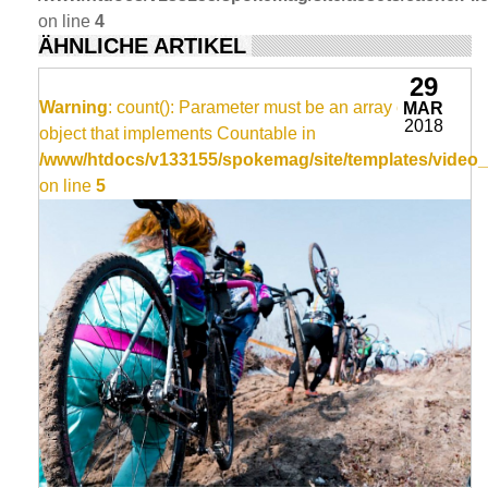
on line
4
ÄHNLICHE ARTIKEL
29
Warning
: count(): Parameter must be an array or an
MAR
2018
object that implements Countable in
/www/htdocs/v133155/spokemag/site/templates/video_
on line
5