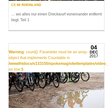
CX IM RHEINLAND
… wo alles nur einen Dreckwurf voneinander entfernt
liegt: Teil 1
04
Warning
: count(): Parameter must be an array or an
DEC
2017
object that implements Countable in
/www/htdocs/v133155/spokemag/site/templates/video_
on line
5