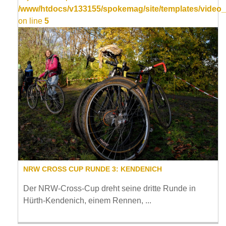
/www/htdocs/v133155/spokemag/site/templates/video_
on line
5
NRW CROSS CUP RUNDE 3: KENDENICH
Der NRW-Cross-Cup dreht seine dritte Runde in
Hürth-Kendenich, einem Rennen, ...