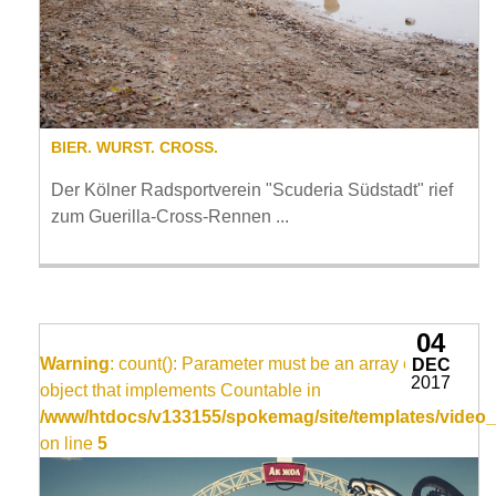
BIER. WURST. CROSS.
Der Kölner Radsportverein "Scuderia Südstadt" rief
zum Guerilla-Cross-Rennen ...
04
Warning
: count(): Parameter must be an array or an
DEC
2017
object that implements Countable in
/www/htdocs/v133155/spokemag/site/templates/video_
on line
5