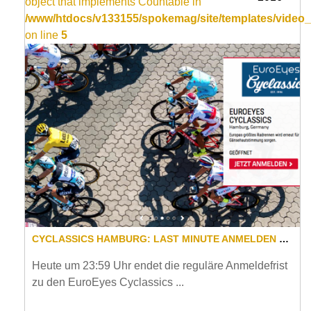
object that implements Countable in
/www/htdocs/v133155/spokemag/site/templates/video_
on line
5
CYCLASSICS HAMBURG: LAST MINUTE ANMELDEN UND MIT ETWAS GLÜCK EINEN STARTPLATZ AUF LEBENSZEIT GEWINNEN!
Heute um 23:59 Uhr endet die reguläre Anmeldefrist
zu den EuroEyes Cyclassics ...