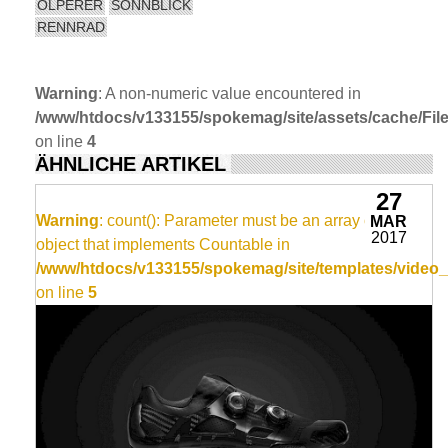
OLPERER
SONNBLICK
RENNRAD
Warning
: A non-numeric value encountered in
/www/htdocs/v133155/spokemag/site/assets/cache/FileC
on line
4
ÄHNLICHE ARTIKEL
27
Warning
: count(): Parameter must be an array or an
MAR
2017
object that implements Countable in
/www/htdocs/v133155/spokemag/site/templates/video_
on line
5