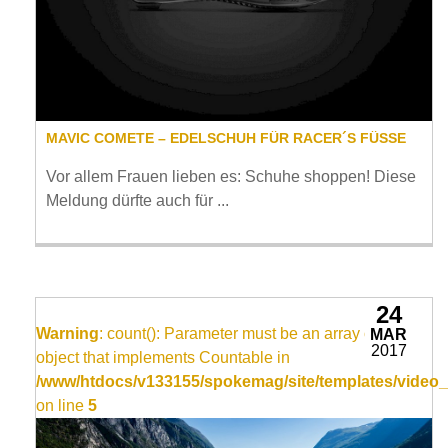
MAVIC COMETE – EDELSCHUH FÜR RACER´S FÜSSE
Vor allem Frauen lieben es: Schuhe shoppen! Diese
Meldung dürfte auch für ...
24
Warning
: count(): Parameter must be an array or an
MAR
2017
object that implements Countable in
/www/htdocs/v133155/spokemag/site/templates/video_
on line
5