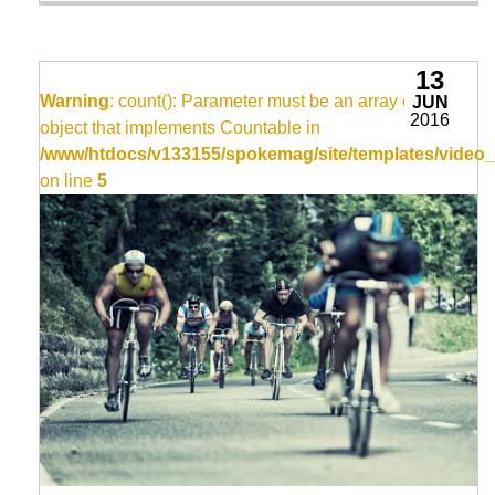
13
Warning
: count(): Parameter must be an array or an
JUN
2016
object that implements Countable in
/www/htdocs/v133155/spokemag/site/templates/video_
on line
5