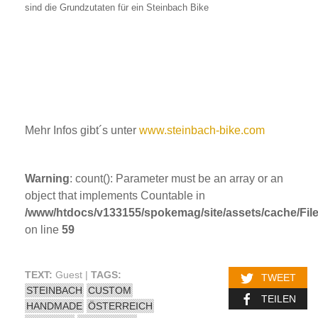
sind die Grundzutaten für ein Steinbach Bike
Mehr Infos gibt´s unter
www.steinbach-bike.com
Warning
: count(): Parameter must be an array or an
object that implements Countable in
/www/htdocs/v133155/spokemag/site/assets/cache/FileC
on line
59
TEXT:
Guest |
TAGS:
TWEET
STEINBACH
CUSTOM
TEILEN
HANDMADE
ÖSTERREICH