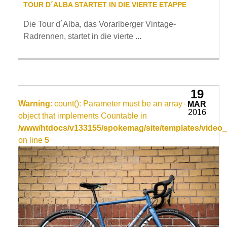
TOUR D´ALBA STARTET IN DIE VIERTE ETAPPE
Die Tour d´Alba, das Vorarlberger Vintage-
Radrennen, startet in die vierte ...
19
Warning
: count(): Parameter must be an array or an
MAR
2016
object that implements Countable in
/www/htdocs/v133155/spokemag/site/templates/video_
on line
5