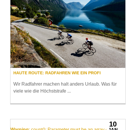
HAUTE ROUTE: RADFAHREN WIE EIN PROFI
Wir Radfahrer machen halt anders Urlaub. Was für
viele wie die Höchststrafe ...
10
Warning
: count(): Parameter must be an array or an
JAN