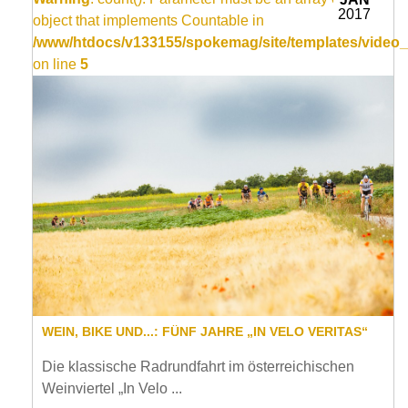
2017
object that implements Countable in
/www/htdocs/v133155/spokemag/site/templates/video_
on line
5
WEIN, BIKE UND...: FÜNF JAHRE „IN VELO VERITAS“
Die klassische Radrundfahrt im österreichischen
Weinviertel „In Velo ...