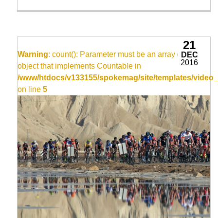
21
Warning
: count(): Parameter must be an array or an
DEC
2016
object that implements Countable in
/www/htdocs/v133155/spokemag/site/templates/video_
on line
5