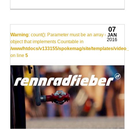
07
Warning
: count(): Parameter must be an array or an
JAN
2016
object that implements Countable in
/www/htdocs/v133155/spokemag/site/templates/video_
on line
5