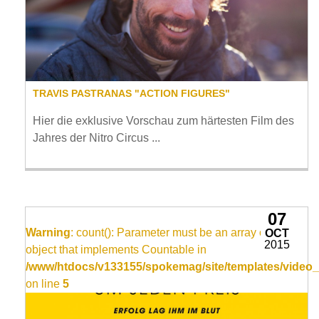
TRAVIS PASTRANAS "ACTION FIGURES"
Hier die exklusive Vorschau zum härtesten Film des
Jahres der Nitro Circus ...
07
Warning
: count(): Parameter must be an array or an
OCT
2015
object that implements Countable in
/www/htdocs/v133155/spokemag/site/templates/video_
on line
5