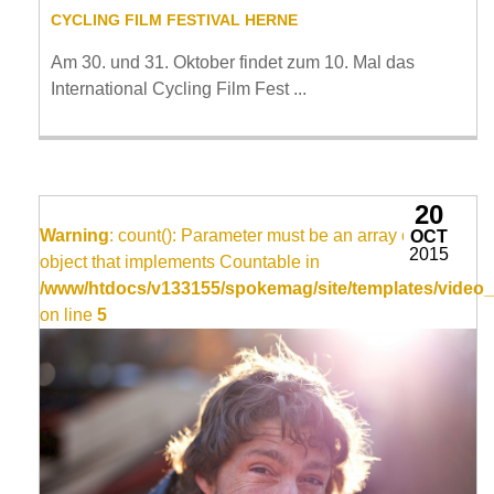
CYCLING FILM FESTIVAL HERNE
Am 30. und 31. Oktober findet zum 10. Mal das
International Cycling Film Fest ...
20
Warning
: count(): Parameter must be an array or an
OCT
2015
object that implements Countable in
/www/htdocs/v133155/spokemag/site/templates/video_
on line
5