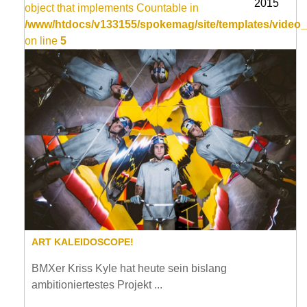
2015
object that implements Countable in
/www/htdocs/v133155/spokemag/site/templates/video_
on line
5
ART KALEIDOSCOPE!
BMXer Kriss Kyle hat heute sein bislang
ambitioniertestes Projekt ...