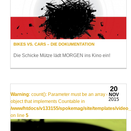
BIKES VS. CARS – DIE DOKUMENTATION
Die Schicke Mütze lädt MORGEN ins Kino ein!
20
Warning
: count(): Parameter must be an array or an
NOV
2015
object that implements Countable in
/www/htdocs/v133155/spokemag/site/templates/video_
on line
5