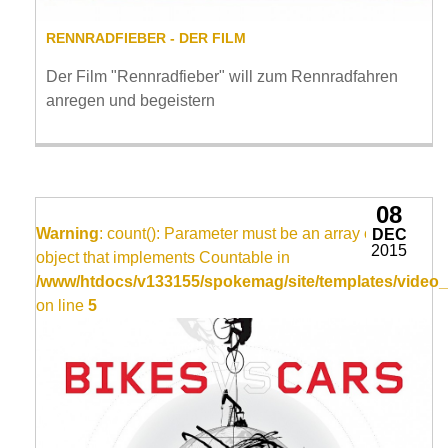
RENNRADFIEBER - DER FILM
Der Film "Rennradfieber" will zum Rennradfahren
anregen und begeistern
08
Warning
: count(): Parameter must be an array or an
DEC
2015
object that implements Countable in
/www/htdocs/v133155/spokemag/site/templates/video_
on line
5