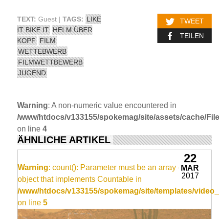
TEXT:
Guest |
TAGS:
LIKE
TWEET
IT BIKE IT
HELM ÜBER
TEILEN
KOPF
FILM
WETTEBWERB
FILMWETTBEWERB
JUGEND
Warning
: A non-numeric value encountered in
/www/htdocs/v133155/spokemag/site/assets/cache/FileC
on line
4
ÄHNLICHE ARTIKEL
22
Warning
: count(): Parameter must be an array or an
MAR
2017
object that implements Countable in
/www/htdocs/v133155/spokemag/site/templates/video_
on line
5