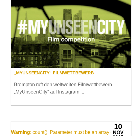
„MYUNSEENCITY“ FILMWETTBEWERB
Brompton ruft den weltweiten Filmwettbewerb
„MyUnseenCity“ auf Instagram ...
10
Warning
: count(): Parameter must be an array or an
NOV