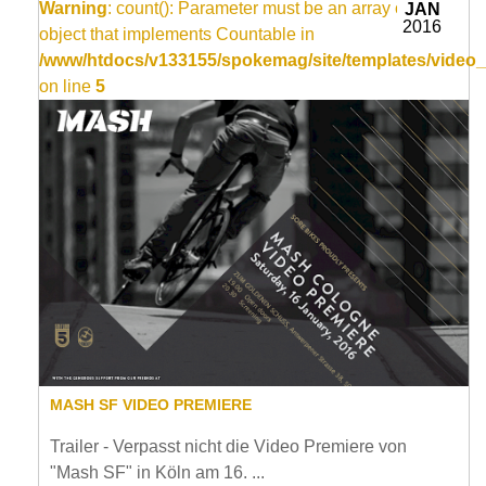
Warning
: count(): Parameter must be an array or an
JAN
2016
object that implements Countable in
/www/htdocs/v133155/spokemag/site/templates/video_
on line
5
MASH SF VIDEO PREMIERE
Trailer - Verpasst nicht die Video Premiere von
"Mash SF" in Köln am 16. ...